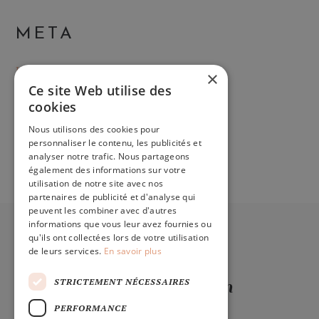
META
Log in
×
Ce site Web utilise des
Entries feed
cookies
Comments feed
Nous utilisons des cookies pour
WordPress.org
personnaliser le contenu, les publicités et
analyser notre trafic. Nous partageons
également des informations sur votre
utilisation de notre site avec nos
partenaires de publicité et d'analyse qui
peuvent les combiner avec d'autres
informations que vous leur avez fournies ou
WILDAUSSIDREAM.BE
qu'ils ont collectées lors de votre utilisation
de leurs services.
En savoir plus
Wildaussiedream
STRICTEMENT NÉCESSAIRES
PERFORMANCE