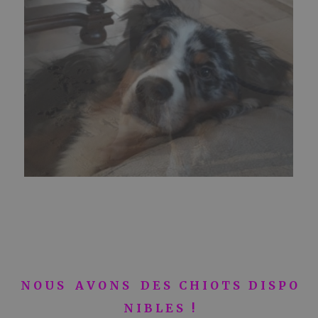
N O U S A V O N S D E S C H I O T S D I S P O
N I B L E S !