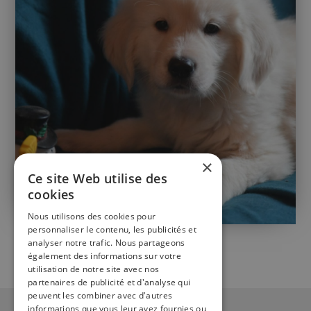
×
Ce site Web utilise des
cookies
Nous utilisons des cookies pour
personnaliser le contenu, les publicités et
GOLDEN RETRIEVER
analyser notre trafic. Nous partageons
également des informations sur votre
utilisation de notre site avec nos
partenaires de publicité et d'analyse qui
peuvent les combiner avec d'autres
informations que vous leur avez fournies ou