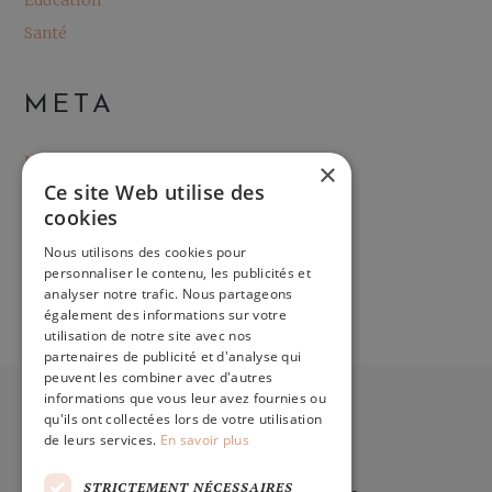
Éducation
Santé
META
Log in
×
Ce site Web utilise des
Entries feed
cookies
Comments feed
Nous utilisons des cookies pour
WordPress.org
personnaliser le contenu, les publicités et
analyser notre trafic. Nous partageons
également des informations sur votre
utilisation de notre site avec nos
partenaires de publicité et d'analyse qui
peuvent les combiner avec d'autres
informations que vous leur avez fournies ou
WILDAUSSIDREAM.BE
qu'ils ont collectées lors de votre utilisation
de leurs services.
En savoir plus
STRICTEMENT NÉCESSAIRES